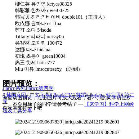
柳仁英 유인영 ketyes98325
韩彩雅 한채아 qwer00725
韩宝贝 진리의베이비 double101（主持人）
欧依娜 원하나 o111na
苏打 소다 54soda
Tiffany 티파니 imissy0u
吴智林 오지림 100472
达娜 다나 hidana
初珑 초롱이 green10004
热三 핫세 hotse777
Miu 미유 imsocutesexy （迟到）
图片预览：
THE END
Jinricp系列
Jinricp第四季
# 韩国女团
# 中文字幕
# PandaTV
# 舞蹈
# jinricp
# 韩宝贝
# 第二
海量动图预览，点击图片可放大观看，看不到的同学请挂梯
季
子，不会用梯子的同学请参考帖子 —
【来学习】科学上网经
喜欢就支持一下吧
验及工具分享