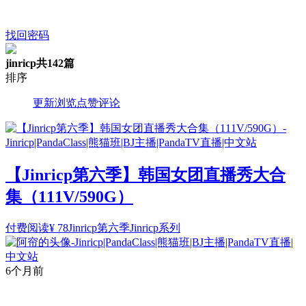
找回密码
jinricp
共142篇
排序
更新
浏览
点赞
评论
【Jinricp第六季】韩国女团直播秀大合
集（111V/590G）
付费阅读
¥
78
Jinricp第六季
Jinricp系列
6个月前