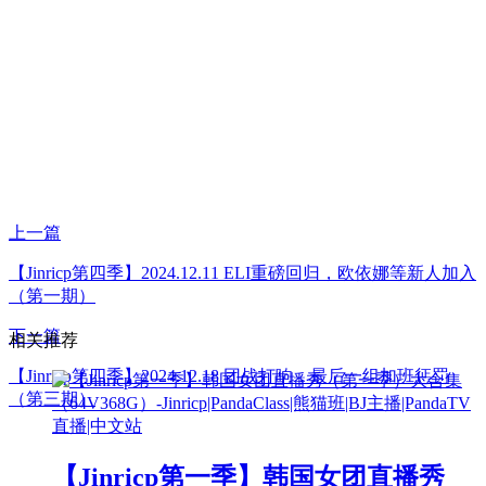
上一篇
【Jinricp第四季】2024.12.11 ELI重磅回归，欧依娜等新人加入
（第一期）
下一篇
相关推荐
【Jinricp第四季】2024.12.18 团战打响，最后一组加班惩罚
（第三期）
【Jinricp第一季】韩国女团直播秀