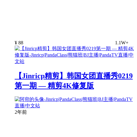
¥
88
1.1W+
【Jinricp精剪】韩国女团直播秀0219
第一期 — 精剪4K修复版
2年前