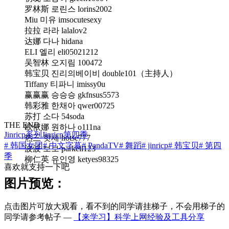
罗林斯 로린스 lorins2002
Miu 미유 imsocutesexy
拉拉 라라 lalalov2
达娜 다나 hidana
ELI 엘리 eli05021212
吴智林 오지림 100472
韩宝贝 진리의베이비 double101（主持人）
Tiffany 티파니 imissy0u
赢赢赢 승승승 gkfnsus5573
韩彩雅 한채아 qwer00725
苏打 소다 54soda
THE END
欧依娜 원하나 o111na
Jinricp系列
Jinricp第四季
热三 핫세 hotse777
# 韩国女团
# 中文字幕
# PandaTV
# 舞蹈
# jinricp
# 韩宝贝
# 第四
波波 보보 parkeil123
季
柳仁英 유인영 ketyes98325
喜欢就支持一下吧
图片预览：
点击图片可放大观看，看不到的同学请挂梯子，不会用梯子的
同学请参考帖子 —
【来学习】科学上网经验及工具分享