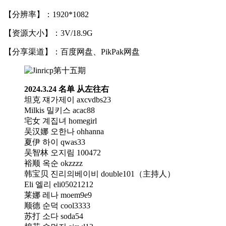
【分辨率】：1920*1082
【资源大小】：3V/18.9G
【分享渠道】：百度网盘、PikPak网盘
2024.3.24 名单 从左往右
坦克 쟤가제이 axcvdbs23
Milkis 밀키스 acac88
宅女 계집녀 homegirl
吴汉娜 오한나 ohhanna
夏伊 하이 qwas33
吴智林 오지림 100472
裕顺 옥순 okzzzz
韩宝贝 진리의베이비 double101（主持人）
Eli 엘리 eli05021212
莱娜 레나 moem9e9
顺德 순덕 cool3333
苏打 소다 soda54