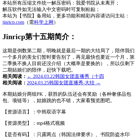
本站所有压缩文件统一解压密码：我爱书院从未离开；
解压软件如无法输入中文密码时可复制粘贴；
本站为【书院】备用站，更多功能和精彩内容请访问主站：
jinricp.com
（需
科学上网
）
Jinricp第十五期简介：
这期是倒数第二期，明晚就是最后一期的大结局了，陪伴我们
一个多月的美女们暂时要告别了，再见最快也要近一个月，第
二季换不换人目前还没介绍（大概率是要换的），所以仅剩下
二期姑娘们的陪伴，赶快下载吧。
相关阅读：
← 2024.03.22韩国女团直播秀（十四
相关阅读：
2024.03.25韩国女团直播秀-大结 →
本期姑娘分两组PK，获胜的队伍还会有奖励（各种奢侈品包
包、项链等），姑娘跳的也不错，大家看预览图吧。
【资源语言】：中韩双语字幕
【资源类型】：mp4格式视频
【是否有码】：只露两点（韩国法律要求）、书院防盗水印