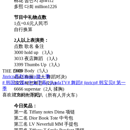
棉花 솜먼지 ajswl12
多熙 다희 million1226
节目中礼物点数
1点=0.6元人民币
自行换算
2人以上表演类：
点数 歌名 备注
3000 hold up （3人)
3033 夜店舞蹈 （3人)
3399 Thumbs Up（3人)
5000 Body（5人)
THE END
Jinricp系列
Jinricp第一季
4242 春丽（2人 舞蹈对决)
# 韩国女团
# 中文字幕
# PandaTV
# 舞蹈
# jinricp
# 韩宝贝
# 第一
5555 쌔끈빠끈（2人)
季
6666 superstar（2人 揉胸)
喜欢就支持一下吧
7788 滴滴叭叭（所有人开火车）
今日奖品：
第一名 Tiffany notes Dima 项链
第二名 Dior Book Tote 中号包
第三名 LV Neverfull MM 手提包