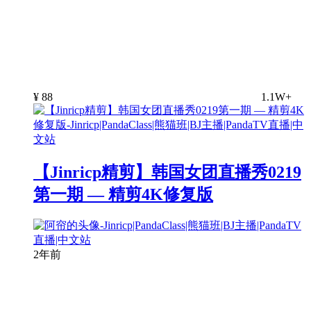
¥
88
1.1W+
【Jinricp精剪】韩国女团直播秀0219
第一期 — 精剪4K修复版
2年前