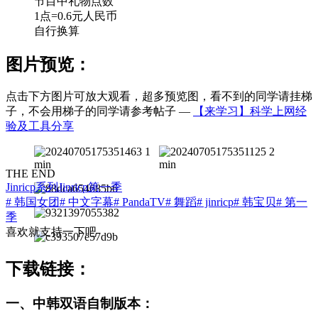
节目中礼物点数
1点=0.6元人民币
自行换算
图片预览：
点击下方图片可放大观看，超多预览图，看不到的同学请挂梯
子，不会用梯子的同学请参考帖子 —
【来学习】科学上网经
验及工具分享
THE END
Jinricp系列
Jinricp第一季
# 韩国女团
# 中文字幕
# PandaTV
# 舞蹈
# jinricp
# 韩宝贝
# 第一
季
喜欢就支持一下吧
下载链接：
一、中韩双语自制版本：