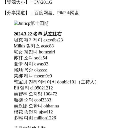
【资源大小】：3V/20.1G
【分享渠道】：百度网盘、PikPak网盘
2024.3.22 名单 从左往右
坦克 쟤가제이 axcvdbs23
Milkis 밀키스 acac88
宅女 계집녀 homegirl
苏打 소다 soda54
夏伊 하이 qwas33
裕顺 옥순 okzzzz
莱娜 레나 moem9e9
韩宝贝 진리의베이비 double101（主持人）
Eli 엘리 eli05021212
吴智林 오지림 100472
顺德 순덕 cool3333
吴汉娜 오한나 ohhanna
棉花 솜먼지 ajswl12
多熙 다희 million1226