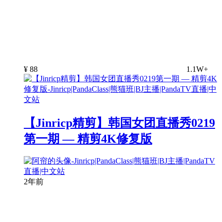
¥
88
1.1W+
【Jinricp精剪】韩国女团直播秀0219
第一期 — 精剪4K修复版
2年前