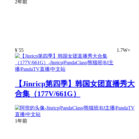
2年前
¥
55
1.7W+
【Jinricp第四季】韩国女团直播秀大
合集（177V/661G）
1年前