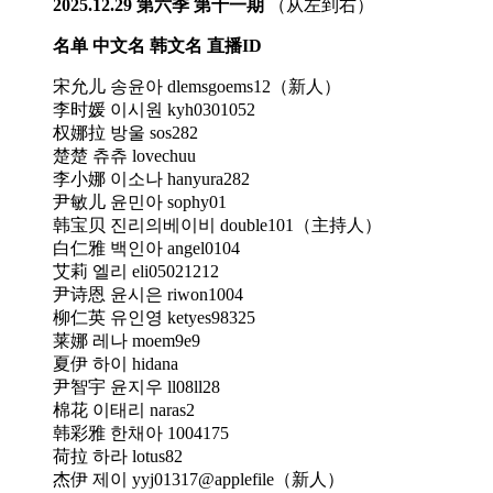
2025.12.29 第六季 第十一期
（从左到右）
名单 中文名 韩文名 直播ID
宋允儿 송윤아 dlemsgoems12（新人）
李时媛 이시원 kyh0301052
权娜拉 방울 sos282
楚楚 츄츄 lovechuu
李小娜 이소나 hanyura282
尹敏儿 윤민아 sophy01
韩宝贝 진리의베이비 double101（主持人）
白仁雅 백인아 angel0104
艾莉 엘리 eli05021212
尹诗恩 윤시은 riwon1004
柳仁英 유인영 ketyes98325
莱娜 레나 moem9e9
夏伊 하이 hidana
尹智宇 윤지우 ll08ll28
棉花 이태리 naras2
韩彩雅 한채아 1004175
荷拉 하라 lotus82
杰伊 제이 yyj01317@applefile（新人）