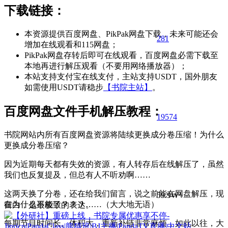
下载链接：
本资源提供百度网盘、PikPak网盘下载，未来可能还会
281
增加在线观看和115网盘；
PikPak网盘存转后即可在线观看，百度网盘必需下载至
本地再进行解压观看（不要用网络播放器）；
本站支持支付宝在线支付，主站支持USDT，国外朋友
如需使用USDT请稳步
【书院主站】
。
百度网盘文件手机解压教程：
195
74
书院网站内所有百度网盘资源将陆续更换成分卷压缩！为什么
更换成分卷压缩？
因为近期每天都有失效的资源，有人转存后在线解压了，虽然
我们也反复提及，但总有人不听劝啊……
这两天换了分卷，还在给我们留言，说之前能在网盘解压，现
59.9W+
在为什么不能了？？？……（大大地无语）
留白，是最极致的表达。
每期节目时间长、体积大，重新补链非常麻烦，如此以往，大