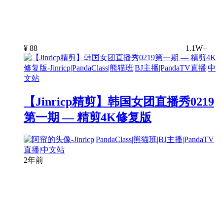
¥
88
1.1W+
【Jinricp精剪】韩国女团直播秀0219
第一期 — 精剪4K修复版
2年前