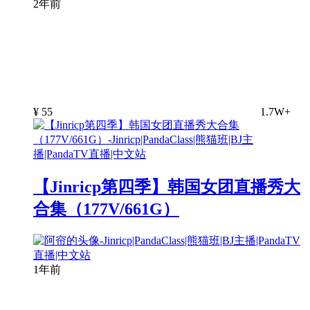
2年前
¥
55
1.7W+
【Jinricp第四季】韩国女团直播秀大
合集（177V/661G）
1年前