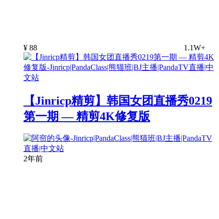
¥
88
1.1W+
【Jinricp精剪】韩国女团直播秀0219
第一期 — 精剪4K修复版
2年前