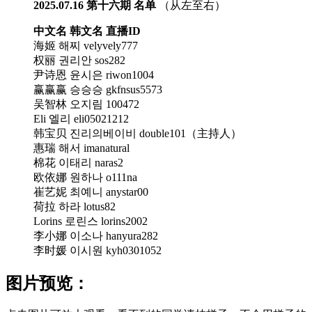
2025.07.16 第十六期 名单
（从左至右）
中文名 韩文名 直播ID
海姬 해찌 velyvely777
权丽 권리안 sos282
尹诗恩 윤시은 riwon1004
赢赢赢 승승승 gkfnsus5573
吴智林 오지림 100472
Eli 엘리 eli05021212
韩宝贝 진리의베이비 double101（主持人）
惠瑞 해서 imanatural
棉花 이태리 naras2
欧依娜 원하나 o111na
崔艺妮 최예니 anystar00
荷拉 하라 lotus82
Lorins 로린스 lorins2002
李小娜 이소나 hanyura282
李时媛 이시원 kyh0301052
图片预览：