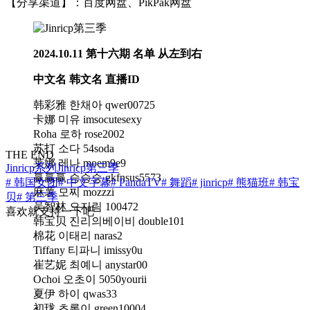
【分享渠道】：百度网盘、PikPak网盘
2024.10.11 第十六期 名单
从左到右
中文名 韩文名 直播ID
韩彩雅 한채아 qwer00725
卡娜 미유 imsocutesexy
Roha 로하 rose2002
苏打 소다 54soda
THE END
莱娜 레나 moem9e9
Jinricp系列
Jinricp第三季
赢赢赢 승승승 gkfnsus5573
# 韩国女团
# 中文字幕
# PandaTV
# 舞蹈
# jinricp
# 熊猫班
# 韩宝
麻薯 모찌 mozzzi
贝
# 第三季
吴智林 오지림 100472
喜欢就支持一下吧
韩宝贝 진리의베이비 double101
棉花 이태리 naras2
Tiffany 티파니 imissy0u
崔艺妮 최예니 anystar00
Ochoi 오초이 5050yourii
夏伊 하이 qwas33
初珑 초롱이 green10004