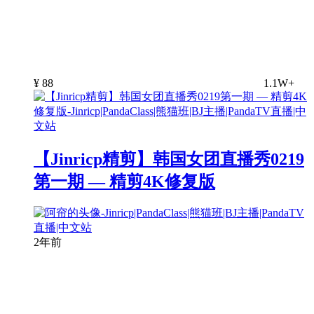
¥
88
1.1W+
【Jinricp精剪】韩国女团直播秀0219
第一期 — 精剪4K修复版
2年前