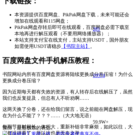
下载链接：
本资源提供百度网盘、PikPak网盘下载，未来可能还会
增加在线观看和115网盘；
PikPak网盘存转后即可在线观看，百度网盘必需下载至
281
本地再进行解压观看（不要用网络播放器）；
本站支持支付宝在线支付，主站支持USDT，国外朋友
如需使用USDT请稳步
【书院主站】
。
百度网盘文件手机解压教程：
书院网站内所有百度网盘资源将陆续更换成分卷压缩！为什么
195
74
更换成分卷压缩？
因为近期每天都有失效的资源，有人转存后在线解压了，虽然
我们也反复提及，但总有人不听劝啊……
这两天换了分卷，还在给我们留言，说之前能在网盘解压，现
在为什么不能了？？？……（大大地无语）
59.9W+
每期节目时间长、体积大，重新补链非常麻烦，如此以往，大
留白，是最极致的表达。
家都没得看了，所以这也是无奈之举！