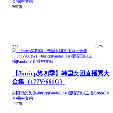
2年前
¥
55
1.7W+
【Jinricp第四季】韩国女团直播秀大
合集（177V/661G）
1年前