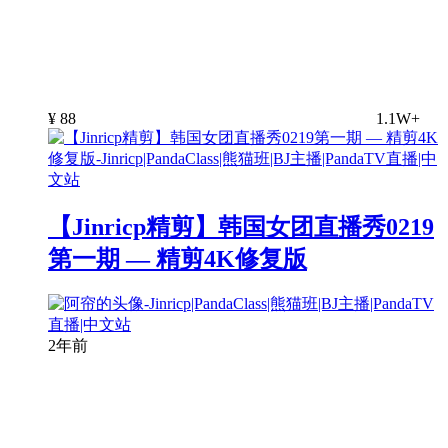
¥
88
1.1W+
【Jinricp精剪】韩国女团直播秀0219
第一期 — 精剪4K修复版
2年前