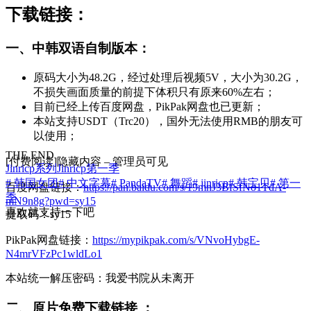
下载链接：
一、中韩双语自制版本：
原码大小为48.2G，经过处理后视频5V，大小为30.2G，
不损失画面质量的前提下体积只有原来60%左右；
目前已经上传百度网盘，PikPak网盘也已更新；
本站支持USDT（Trc20），国外无法使用RMB的朋友可
以使用；
THE END
[付费阅读]隐藏内容 – 管理员可见
Jinricp系列
Jinricp第一季
# 韩国女团
# 中文字幕
# PandaTV
# 舞蹈
# jinricp
# 韩宝贝
# 第一
百度网盘链接：
https://pan.baidu.com/s/19mnJ3BfSfNo1TdA-
季
mN9n8g?pwd=sy15
喜欢就支持一下吧
提取码：sy15
PikPak网盘链接：
https://mypikpak.com/s/VNvoHybgE-
N4mrVFzPc1wldLo1
本站统一解压密码：我爱书院从未离开
二、原片免费下载链接 ：