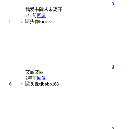
0
我爱书院从未离开
2年前
回复
kurasa
0
艾丽艾丽
2年前
回复
tjbobo188
0