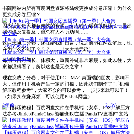
书院网站内所有百度网盘资源将陆续更换成分卷压缩！为什么
更换成分卷压缩？
因为近期每天都有失效的资源，有人转存后在线解压了，虽然
我们也反复提及，但总有人不听劝啊……
【Jinricp第一季】韩国女团直播秀（第一季）大合集
这两天换了分卷，还在给我们留言，说之前能在网盘解压，现
（64V368G）
在为什么不能了？？？……（大大地无语）
【Jinricp第一季】韩国女团直播秀（第一季）大合集
（64V368G）
每期节目时间长、体积大，重新补链非常麻烦，如此以往，大
家都没得看了，所以这也是无奈之举！
现在换成了分卷，对于使用PC、MAC桌面端的朋友，影响不
大，但使用手机会产生一定的门槛，因此我们制作了“手机端
解压教程参考”，大家不会的可以参考，一步步来就可以了！
（如果实在嫌麻烦，可以使用PikPak网盘）
2年前
2.1W+
【解压教程】百度网盘文件在手机端（安卓、IOS）解压方法