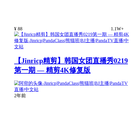
¥
88
1.1W+
【Jinricp精剪】韩国女团直播秀0219
第一期 — 精剪4K修复版
2年前