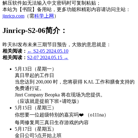
解压软件如无法输入中文密码时可复制粘贴；
本站为【书院】备用站，更多功能和精彩内容请访问主站：
jinricp.com
（需
科学上网
）
Jinricp-S2-06简介：
昨天BJ发布未来三期节目预告，大致的意思就是：
相关阅读：
← S2-05 2024.05.10
相关阅读：
S2-07 2024.05.15 →
5月13日（星期一）
真日早起的工作日
当您达到 200,000 时，您将获得 KAL 工作和膳食支持的
免费通行证。
Jinri Company Beopka 将在现场为您提供。
（应该就是提前下班+请吃饭）
5月15日（星期三）
你想要一位超级特别的嘉宾吗❤️ （o111na）
每周修复周三真日生存游戏的内容
5月17日（星期五）
金日公司5点开始上班