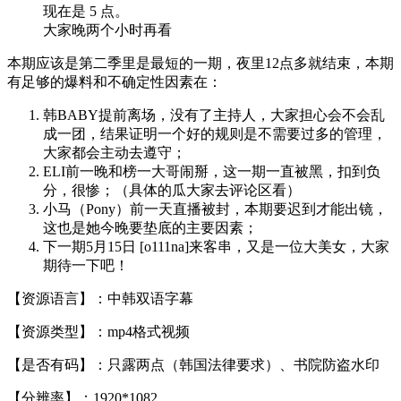
现在是 5 点。
大家晚两个小时再看
本期应该是第二季里是最短的一期，夜里12点多就结束，本期
有足够的爆料和不确定性因素在：
韩BABY提前离场，没有了主持人，大家担心会不会乱
成一团，结果证明一个好的规则是不需要过多的管理，
大家都会主动去遵守；
ELI前一晚和榜一大哥闹掰，这一期一直被黑，扣到负
分，很惨；（具体的瓜大家去评论区看）
小马（Pony）前一天直播被封，本期要迟到才能出镜，
这也是她今晚要垫底的主要因素；
下一期5月15日 [o111na]来客串，又是一位大美女，大家
期待一下吧！
【资源语言】：中韩双语字幕
【资源类型】：mp4格式视频
【是否有码】：只露两点（韩国法律要求）、书院防盗水印
【分辨率】：1920*1082