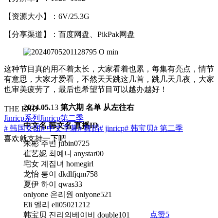
【资源大小】：6V/25.3G
【分享渠道】：百度网盘、PikPak网盘
这种节目真的用不着太长，大家看着也累，每集有亮点，情节
有意思，大家才爱看，不然天天跳这几首，跳几天几夜，大家
也审美疲劳了，最后也希望节目可以越办越好！
2024.05.
13
第六期 名单
从左往右
THE END
Jinricp系列
Jinricp第二季
中文名 韩文名 直播ID
# 韩国女团
# 中文字幕
# 舞蹈
# jinricp
# 韩宝贝
# 第二季
喜欢就支持一下吧
朱彬 주빈 jubin0725
崔艺妮 최예니 anystar00
宅女 계집녀 homegirl
龙怡 룽이 dkdlfjqm758
夏伊 하이 qwas33
onlyone 온리원 onlyone521
Eli 엘리 eli05021212
点赞
5
韩宝贝 진리의베이비 double101