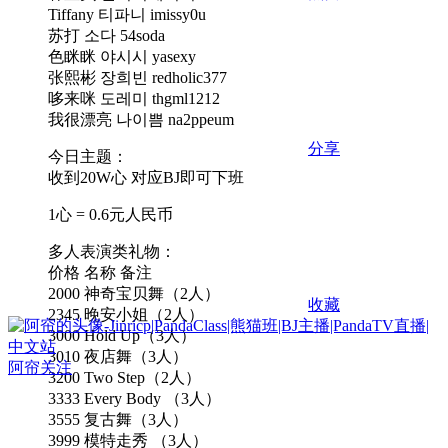
Tiffany 티파니 imissy0u
苏打 소다 54soda
色眯眯 야시시 yasexy
张熙彬 장희빈 redholic377
哆来咪 도레미 thgml1212
我很漂亮 나이쁨 na2ppeum
分享
今日主题：
收到20W心 对应BJ即可下班
1心 = 0.6元人民币
多人表演类礼物：
价格 名称 备注
2000 神奇宝贝舞（2人）
收藏
2345 晚安小姐（2人）
3000 Hold Up（3人）
3010 夜店舞（3人）
阿帘
关注
3200 Two Step（2人）
3333 Every Body （3人）
3555 复古舞（3人）
3999 模特走秀 （3人）