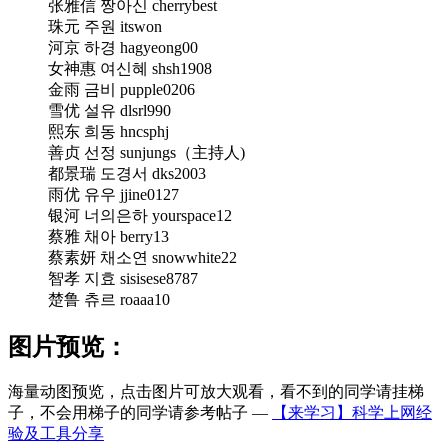
张雅信 짱아신 cherrybest
珠元 주원 itswon
河京 하경 hagyeong00
女神惠 여신혜 shsh1908
金雨 금비 pupple0206
雪优 설유 dlsrl990
熙东 희동 hncsphj
善贞 선정 sunjungs（主持人)
都景瑞 도경서 dks2003
雨优 유우 jjine0127
银河 너의은하 yourspace12
蔡雅 채아 berry13
蔡素妍 채소연 snowwhite22
智孝 지효 sisisese8787
楚鲁 츄르 roaaa10
图片预览：
海量动图预览，点击图片可放大观看，看不到的同学请挂梯
子，不会用梯子的同学请参考帖子 —
【来学习】科学上网经
验及工具分享