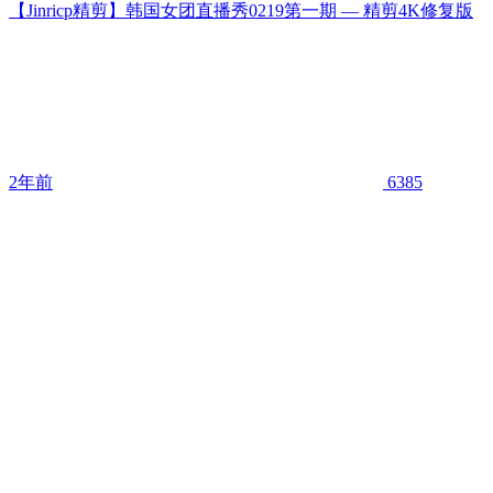
【Jinricp精剪】韩国女团直播秀0219第一期 — 精剪4K修复版
2年前
6385