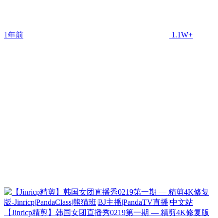
1年前
1.1W+
【Jinricp精剪】韩国女团直播秀0219第一期 — 精剪4K修复版