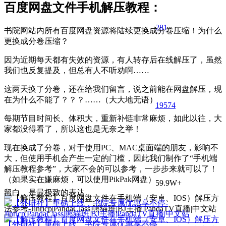
百度网盘文件手机解压教程：
281
书院网站内所有百度网盘资源将陆续更换成分卷压缩！为什么
更换成分卷压缩？
因为近期每天都有失效的资源，有人转存后在线解压了，虽然
我们也反复提及，但总有人不听劝啊……
这两天换了分卷，还在给我们留言，说之前能在网盘解压，现
在为什么不能了？？？……（大大地无语）
195
74
每期节目时间长、体积大，重新补链非常麻烦，如此以往，大
家都没得看了，所以这也是无奈之举！
现在换成了分卷，对于使用PC、MAC桌面端的朋友，影响不
大，但使用手机会产生一定的门槛，因此我们制作了“手机端
解压教程参考”，大家不会的可以参考，一步步来就可以了！
（如果实在嫌麻烦，可以使用PikPak网盘）
59.9W+
留白，是最极致的表达。
【外研社】重磅上线，书院专属优惠享不停