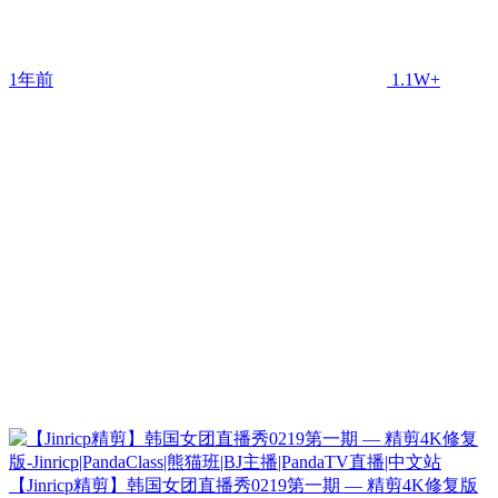
1年前
1.1W+
【Jinricp精剪】韩国女团直播秀0219第一期 — 精剪4K修复版