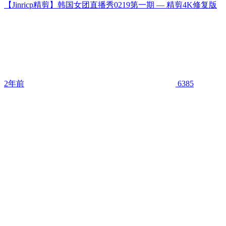
【Jinricp精剪】韩国女团直播秀0219第一期 — 精剪4K修复版
2年前
6385