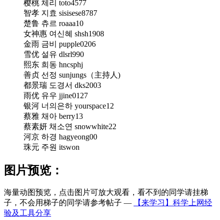
樱桃 체리 toto4577
智孝 지효 sisisese8787
楚鲁 츄르 roaaa10
女神惠 여신혜 shsh1908
金雨 금비 pupple0206
雪优 설유 dlsrl990
熙东 희동 hncsphj
善贞 선정 sunjungs（主持人)
都景瑞 도경서 dks2003
雨优 유우 jjine0127
银河 너의은하 yourspace12
蔡雅 채아 berry13
蔡素妍 채소연 snowwhite22
河京 하경 hagyeong00
珠元 주원 itswon
图片预览：
海量动图预览，点击图片可放大观看，看不到的同学请挂梯
子，不会用梯子的同学请参考帖子 —
【来学习】科学上网经
验及工具分享