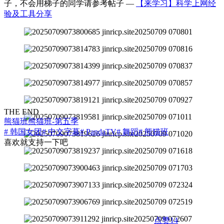
子，不会用梯子的同学请参考帖子 —
【来学习】科学上网经
验及工具分享
THE END
熊猫班
熊猫班-第五季
# 韩国女团
# 中文字幕
# PandaTV
# 舞蹈
# 熊猫班
喜欢就支持一下吧
点赞
14