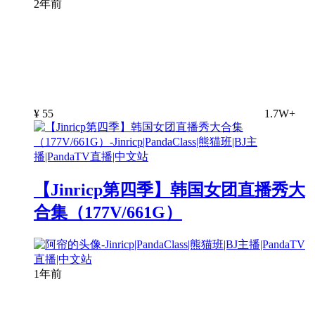
2年前
¥
55
1.7W+
【Jinricp第四季】韩国女团直播秀大
合集（177V/661G）
1年前