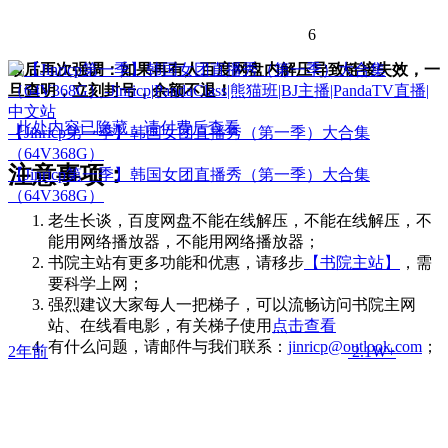
6
最后再次强调：如果再有人百度网盘内解压导致链接失效，一
旦查明，立刻封号，余额不退！
此处内容已隐藏，请付费后查看
【Jinricp第一季】韩国女团直播秀（第一季）大合集
（64V368G）
注意事项：
【Jinricp第一季】韩国女团直播秀（第一季）大合集
（64V368G）
老生长谈，百度网盘不能在线解压，不能在线解压，不
能用网络播放器，不能用网络播放器；
书院主站有更多功能和优惠，请移步
【书院主站】
，需
要科学上网；
强烈建议大家每人一把梯子，可以流畅访问书院主网
站、在线看电影，有关梯子使用
点击查看
有什么问题，请邮件与我们联系：
jinricp@outlook.com
；
2年前
2.1W+