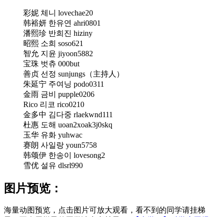
彩妮 체니 lovechae20
韩裕妍 한유연 ahri0801
潘熙珍 반희진 hiziny
昭熙 소희 soso621
智允 지윤 jiyoon5882
宝珠 벗츄 000but
善贞 선정 sunjungs（主持人）
朱延宁 주여닝 podo0311
金雨 금비 pupple0206
Rico 리코 rico0210
金多中 김다중 rlaekwnd111
杜惠 도해 uoan2xoak3j0skq
玉华 유화 yuhwac
赛朗 사일랑 youn5758
韩颂伊 한송이 lovesong2
雪优 설유 dlsrl990
图片预览：
海量动图预览，点击图片可放大观看，看不到的同学请挂梯