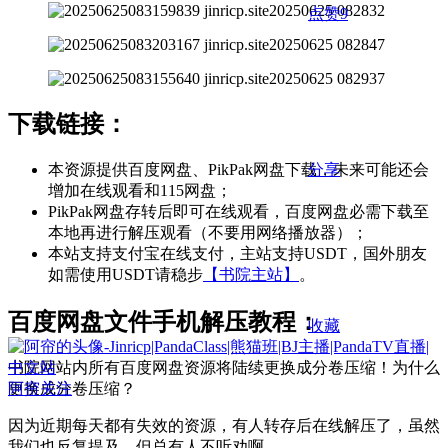
点赞
9
下载链接：
分享
本资源提供百度网盘、PikPak网盘下载，未来可能还会
增加在线观看和115网盘；
PikPak网盘存转后即可在线观看，百度网盘必需下载至
本地再进行解压观看（不要用网络播放器）；
本站支持支付宝在线支付，主站支持USDT，国外朋友
如需使用USDT请稳步
【书院主站】
。
百度网盘文件手机解压教程：
收藏
书院网站内所有百度网盘资源将陆续更换成分卷压缩！为什么
阿帘
关注
更换成分卷压缩？
因为近期每天都有失效的资源，有人转存后在线解压了，虽然
我们也反复提及，但总有人不听劝啊……