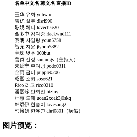
名单中文名 韩文名 直播ID
玉华 유화 yuhwac
雪优 설유 dlsrl990
彩妮 체니 lovechae20
金多中 김다중 rlaekwnd111
赛朗 사일랑 youn5758
智允 지윤 jiyoon5882
宝珠 벗츄 000but
善贞 선정 sunjungs（主持人）
朱延宁 주여닝 podo0311
金雨 금비 pupple0206
昭熙 소희 soso621
Rico 리코 rico0210
潘熙珍 반희진 hiziny
杜惠 도해 uoan2xoak3j0skq
韩颂伊 한송이 lovesong2
韩裕妍 한유연 ahri0801（病假）
图片预览：