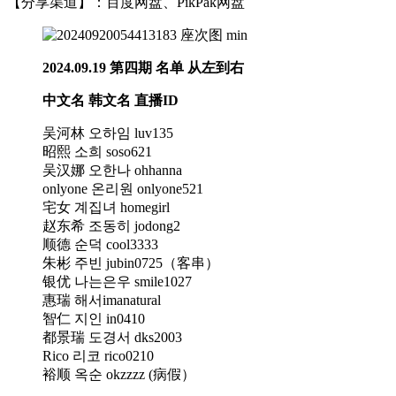
【分享渠道】：百度网盘、PikPak网盘
2024.09.19 第四期 名单
从左到右
中文名 韩文名 直播ID
吴河林 오하임 luv135
昭熙 소희 soso621
吴汉娜 오한나 ohhanna
onlyone 온리원 onlyone521
宅女 계집녀 homegirl
赵东希 조동히 jodong2
顺德 순덕 cool3333
朱彬 주빈 jubin0725（客串）
银优 나는은우 smile1027
惠瑞 해서imanatural
智仁 지인 in0410
都景瑞 도경서 dks2003
Rico 리코 rico0210
裕顺 옥순 okzzzz (病假）