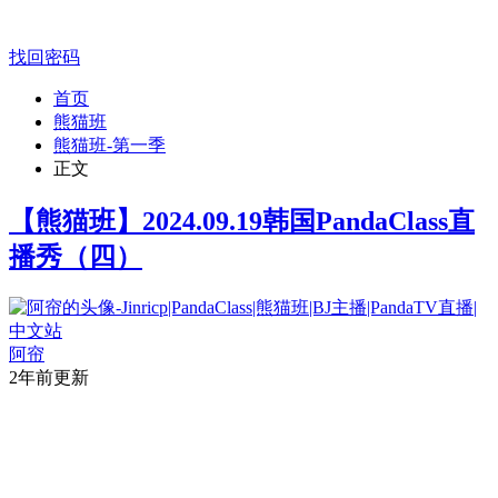
找回密码
首页
熊猫班
熊猫班-第一季
正文
【熊猫班】2024.09.19韩国PandaClass直
播秀（四）
阿帘
2年前更新