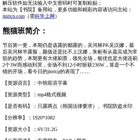
解压软件如无法输入中文密码时可复制粘贴；
本站为【书院】备用站，更多功能和精彩内容请访问主站：
jinricp.com
（需
科学上网
）
熊猫班简介：
节后第一更，本期仍是该露的都露的，吴河林PK吴汉娜，最
后吴河林半露脸，颜值还是比不上汉娜，朱彬有从嘉宾成为常
驻的趋势，本期更有大佬刷票，领先全场，银优也是大佬连刷
2个3W而感动到哭，全场不到12小时斩获236W，算是一个不
错的开场，看今日的jinricp的表现了……
【资源语言】：中韩双语字幕
【资源类型】：mp4格式视频
【是否有码】：只露两点（韩国法律要求）、书院防盗水印
【分辨率】：1920*1082
【资源大小】：6V/31.2G