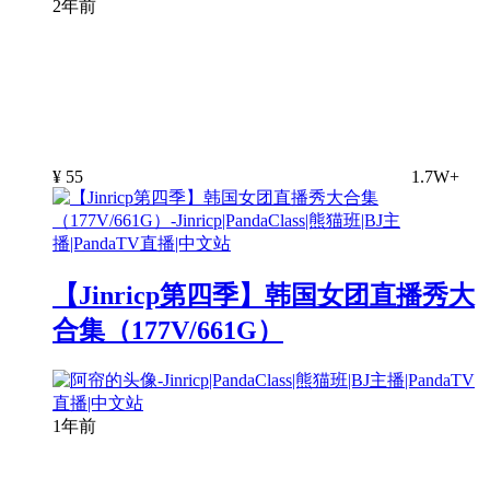
2年前
¥
55
1.7W+
【Jinricp第四季】韩国女团直播秀大
合集（177V/661G）
1年前